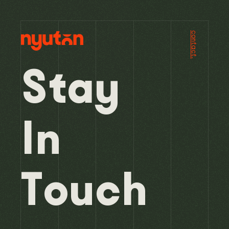
contact.
S
t
a
y
I
n
T
o
u
c
h