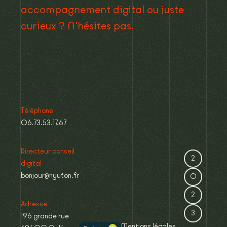
accompagnement digital ou juste
curieux ? N'hésites pas.
Téléphone
06.73.53.17.67
Directeur conseil
2
digital
bonjour@nyuton.fr
0
2
Adresse
3
196 grande rue
Mentions légales